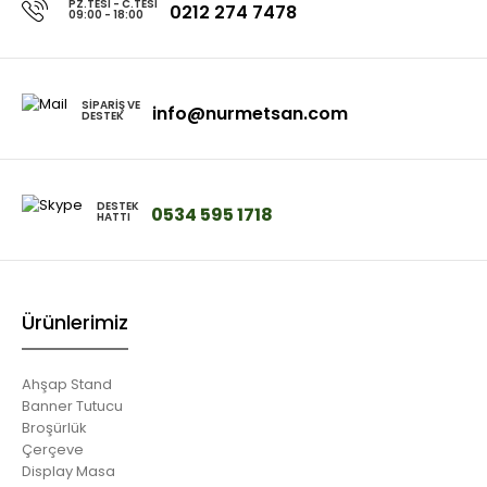
PZ.TESI - C.TESI
0212 274 7478
09:00 - 18:00
SIPARIŞ VE
info@nurmetsan.com
DESTEK
DESTEK
0534 595 1718
HATTI
Ürünlerimiz
Ahşap Stand
Banner Tutucu
Broşürlük
Çerçeve
Display Masa