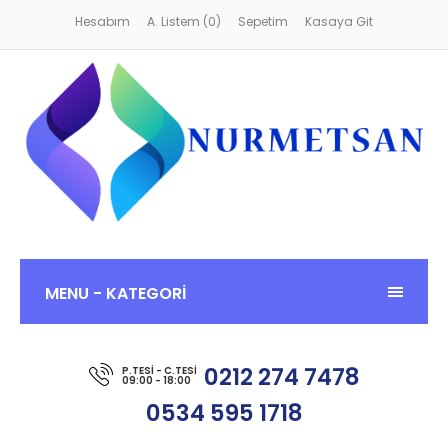
Hesabım
A. Listem (0)
Sepetim
Kasaya Git
MENU - KATEGORİ
0212 274 7478
P.TESI - C.TESI
09:00 - 18:00
0534 595 1718