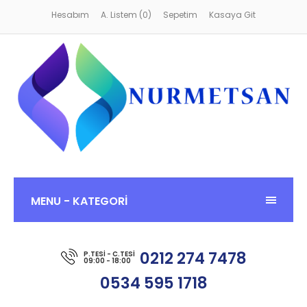
Hesabım
A. Listem (0)
Sepetim
Kasaya Git
MENU - KATEGORİ
0212 274 7478
P.TESI - C.TESI
09:00 - 18:00
0534 595 1718