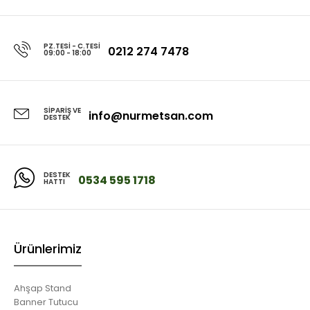
PZ.TESI - C.TESI
0212 274 7478
09:00 - 18:00
SIPARIŞ VE
info@nurmetsan.com
DESTEK
DESTEK
0534 595 1718
HATTI
Ürünlerimiz
Ahşap Stand
Banner Tutucu